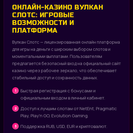
ОНЛАЙН-КАЗИНО ВУЛКАН
СЛОТС: ИГРОВЫЕ
ВОЗМОЖНОСТИ И
ПЛАТФОРМА
Вулкан Слотс — лицензированная онлайн платформа
для игры на деньги с широким выбором слотов и
моментальными выплатами. Пользователям
предлагается безопасный вход на официальный сайт
казино через рабочее зеркало, что обеспечивает
стабильный доступ и сохранность данных.
Быстрая регистрация с бонусами и
официальным входом в личный кабинет.
Доступ к лучшим слотам от NetEnt, Pragmatic
Play, Play'n GO, Evolution Gaming.
Поддержка RUB, USD, EUR и криптовалют.