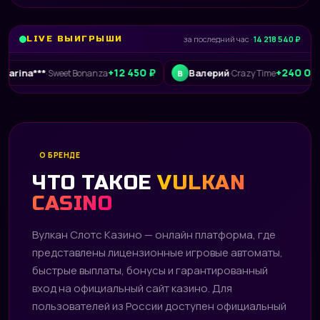
LIVE ВЫИГРЫШИ
за последний час ·
14 218 540 ₽
+12 450 ₽
+240 015 ₽
**
Валерий
·
Sweet Bonanza
·
Crazy Time
В
О БРЕНДЕ
ЧТО ТАКОЕ
VULKAN
CASINO
Вулкан Слотс Казино — онлайн платформа, где
представлены лицензионные игровые автоматы,
быстрые выплаты, бонусы и гарантированный
вход на официальный сайт казино. Для
пользователей из России доступен официальный