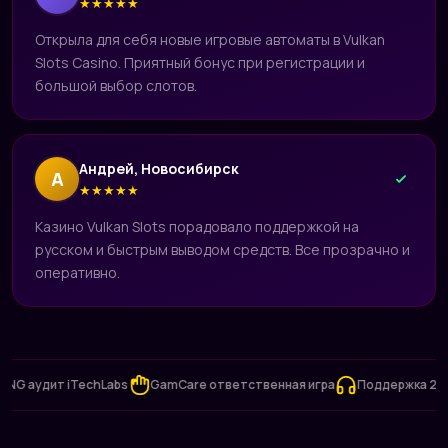
★
★
★
★
★
Открыла для себя новые игровые автоматы в Vulkan
Slots Casino. Приятный бонус при регистрации и
большой выбор слотов.
Андрей, Новосибирск
А
★
★
★
★
★
Казино Vulkan Slots порадовало поддержкой на
русском и быстрым выводом средств. Все прозрачно и
оперативно.
аудит iTechLabs
GamCare ответственная игра
Поддержка 24/7