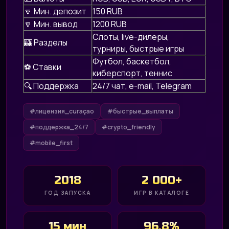
🔽 Мин. депозит
150 RUB
🔽 Мин. вывод
1200 RUB
Слоты, live-дилеры,
🎰 Разделы
турниры, быстрые игры
Футбол, баскетбол,
⚽ Ставки
киберспорт, теннис
🔍 Поддержка
24/7 чат, e-mail, Telegram
#лицензия_curaçao
#быстрые_выплаты
#поддержка_24/7
#crypto_friendly
#mobile_first
2018
2 000+
ГОД ЗАПУСКА
ИГР В КАТАЛОГЕ
15 мин
96.8%