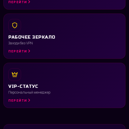
ПЕРЕЙТИ
РАБОЧЕЕ ЗЕРКАЛО
Заходи без VPN
ПЕРЕЙТИ
VIP-СТАТУС
Персональный менеджер
ПЕРЕЙТИ